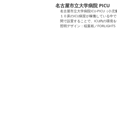
名古屋市立大学病院 PICU
名古屋市立大学病院ICU-PICU（
１０床のICU病室が稼働している中
間で設置することで、ICU内の環境
照明デザイン：稲葉裕／FORLIGHTS