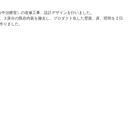
小児集中治療室）の改修工事、設計デザインを行いました。
で、３床分の既存内装を撤去し、プロダクト化した壁面、床、照明を２日
を作りました。