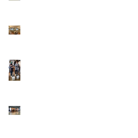
ICUエリア環境デザイン／日
本赤十字社和歌山医療セン
ター
FUMIFUMISHUSSHU 大容量
足踏み式除菌ディスペンサ
ー／吉田工業株式会社
MagicShields「ころやわ」