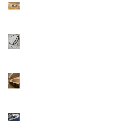
エア・ウォーター 国際くら
しの医療館・神戸
β-DESIGN PROJECT #1-FACE
SHIELD
日本料理 佑月
hours'sPod／JEC WORLD
2019 三井化学株式会社