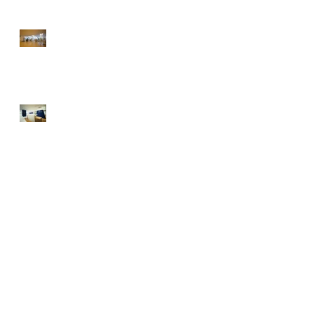
大津市民病院 ICUエリアリ
ノベーション
Tokyo Experience Center 辰
巳／GETINGE GROUP
アーカイブ
2023年8月
（3）
3件の記事
2020年10月
（1）
1件の記事
2020年9月
（1）
1件の記事
2020年4月
（1）
1件の記事
2019年7月
（1）
1件の記事
2019年3月
（1）
1件の記事
2019年1月
（2）
2件の記事
2018年10月
（1）
1件の記事
2016年8月
（14）
14件の記事