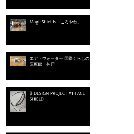
MagicShields「ころやわ」
エア・ウォーター 国際くらしの
医療館・神戸
β-DESIGN PROJECT #1-FACE
SHIELD