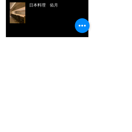
日本料理 佑月
hours'sPod／JEC WORLD 2019
三井化学株式会社
大津市民病院 ICUエリアリノベ
ーション
Tokyo Experience Center 辰巳／
GETINGE GROUP