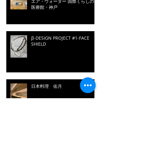
エア・ウォーター 国際くらしの
医療館・神戸
β-DESIGN PROJECT #1-FACE
SHIELD
日本料理 佑月
hours'sPod／JEC WORLD 2019
三井化学株式会社