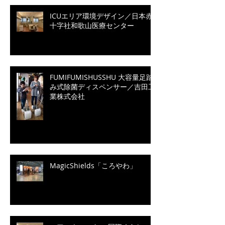
ICUエリア環境デザイン／日本赤
十字社和歌山医療センター
FUMIFUMISHUSSHU 大容量足踏
み式除菌ディスペンサー／吉田工
業株式会社
MagicShields「ころやわ」