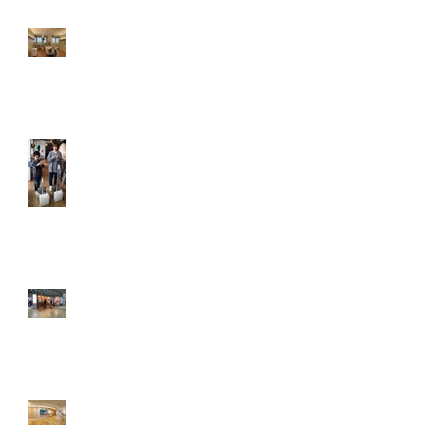
ICUエリア環境デザイン／日
本赤十字社和歌山医療セン
ター
FUMIFUMISHUSSHU 大容量
足踏み式除菌ディスペンサ
ー／吉田工業株式会社
MagicShields「ころやわ」
エア・ウォーター 国際くら
しの医療館・神戸