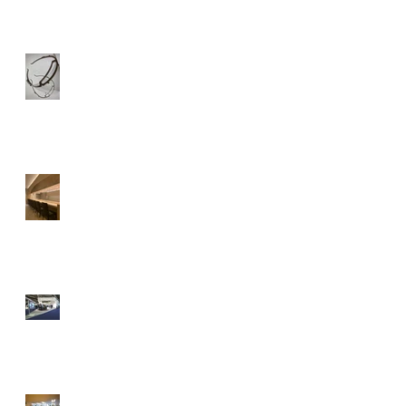
β-DESIGN PROJECT #1-FACE
SHIELD
日本料理 佑月
hours'sPod／JEC WORLD
2019 三井化学株式会社
大津市民病院 ICUエリアリ