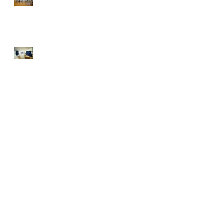
ノベーション
Tokyo Experience Center 辰
巳／GETINGE GROUP
アーカイブ
2023年8月
（3）
3件の記事
2020年10月
（1）
1件の記事
2020年9月
（1）
1件の記事
2020年4月
（1）
1件の記事
2019年7月
（1）
1件の記事
2019年3月
（1）
1件の記事
2019年1月
（2）
2件の記事
2018年10月
（1）
1件の記事
2016年8月
（14）
14件の記事
タグから検索