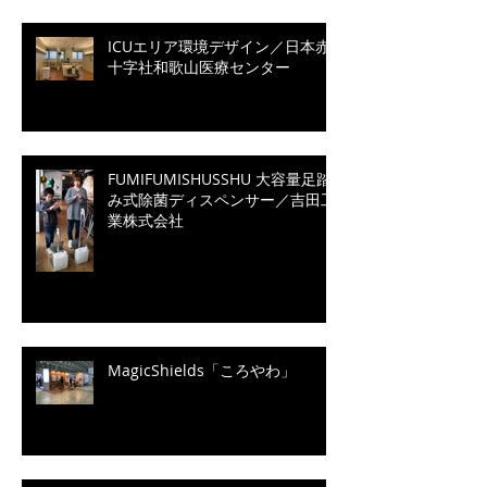
ICUエリア環境デザイン／日本赤
十字社和歌山医療センター
FUMIFUMISHUSSHU 大容量足踏
み式除菌ディスペンサー／吉田工
業株式会社
MagicShields「ころやわ」