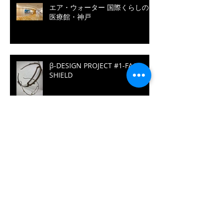
エア・ウォーター 国際くらしの
医療館・神戸
β-DESIGN PROJECT #1-FACE
SHIELD
日本料理 佑月
hours'sPod／JEC WORLD 2019